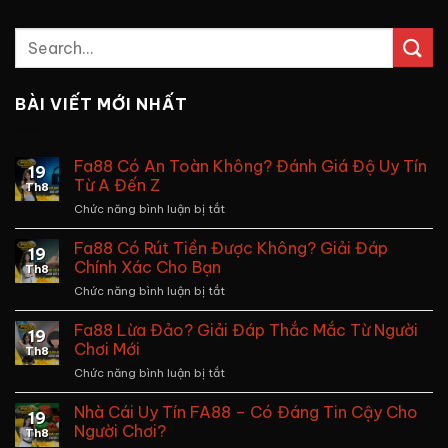
BÀI VIẾT MỚI NHẤT
Fa88 Có An Toàn Không? Đánh Giá Độ Uy Tín
19
Từ A Đến Z
Th8
Chức năng bình luận bị tắt
ở
Fa88
Có
Fa88 Có Rút Tiền Được Không? Giải Đáp
19
An
Chính Xác Cho Bạn
Th8
Toàn
Chức năng bình luận bị tắt
ở
Không?
Fa88
Đánh
Có
Fa88 Lừa Đảo? Giải Đáp Thắc Mắc Từ Người
Giá
19
Rút
Độ
Chơi Mới
Th8
Tiền
Uy
Chức năng bình luận bị tắt
ở
Được
Tín
Fa88
Không?
Từ
Lừa
Nhà Cái Uy Tín FA88 – Có Đáng Tin Cậy Cho
Giải
A
19
Đảo?
Đáp
Người Chơi?
Đến
Th8
Giải
Chính
Z