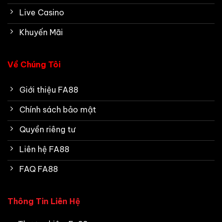
Live Casino
Khuyến Mãi
Về Chúng Tôi
Giới thiệu FA88
Chính sách bảo mật
Quyền riêng tư
Liên hệ FA88
FAQ FA88
Thông Tin Liên Hệ