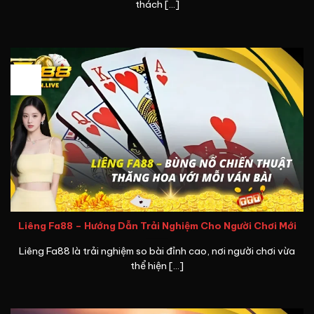
thách [...]
19
Th8
Liêng Fa88 – Hướng Dẫn Trải Nghiệm Cho Người Chơi Mới
Liêng Fa88 là trải nghiệm so bài đỉnh cao, nơi người chơi vừa
thể hiện [...]