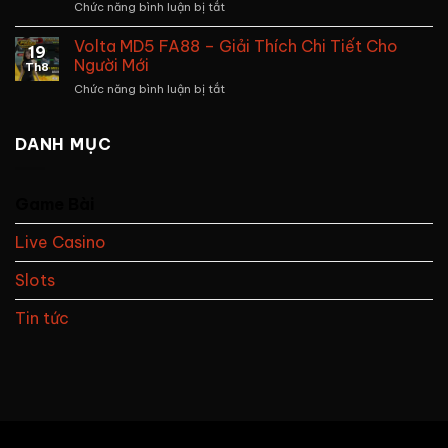
Chức năng bình luận bị tắt
ở
Đáp
Xác
Nhà
Thắc
Cho
Cái
Volta MD5 FA88 – Giải Thích Chi Tiết Cho
Mắc
Bạn
19
Uy
Từ
Người Mới
Th8
Tín
Người
Chức năng bình luận bị tắt
ở
FA88
Chơi
Volta
–
Mới
MD5
Có
FA88
DANH MỤC
Đáng
–
Tin
Giải
Cậy
Thích
Cho
Game Bài
Chi
Người
Tiết
Chơi?
Live Casino
Cho
Người
Mới
Slots
Tin tức