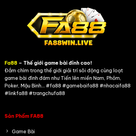
Fa88
– Thế giới game bài đỉnh cao!
Đắm chìm trong thế giới giải trí sôi động cùng loạt
game bài đình đám như Tiến lên miền Nam, Phỏm,
Poker, Mậu Binh… #fa88 #gamebaifa88 #nhacaifa88
#linkfa88 #trangchufa88
Sản Phẩm FA88
Game Bài