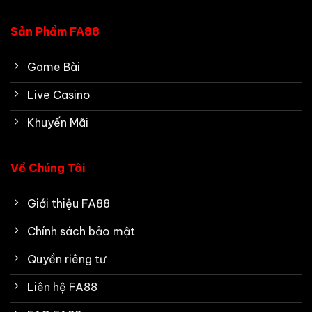
Sản Phẩm FA88
Game Bài
Live Casino
Khuyến Mãi
Về Chúng Tôi
Giới thiệu FA88
Chính sách bảo mật
Quyền riêng tư
Liên hệ FA88