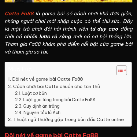
Catte Fa88
là game bài có cách chơi khá đơn giản,
những người chơi mới nhập cuộc có thể thử sức. Đây
là một trò chơi đòi hỏi thành viên
tư duy cao
đồng
thời có
chiến lược rõ ràng
mới có cơ hội thắng lớn.
Tham gia Fa88 khám phá điểm nổi bật của game bài
và tham gia so tài.
Mục Lục
Đôi nét về game bài Catte Fa88
Cách chơi bài Catte chuẩn cho tân thủ
Luật cơ bản
Luật gục tùng trong bài Catte Fa88
Quy định ăn trắng
Nguyên tắc lá Ách
Thuật ngữ thường gặp trong bàn đấu Catte online
Đôi nét về game bài Catte Fa88