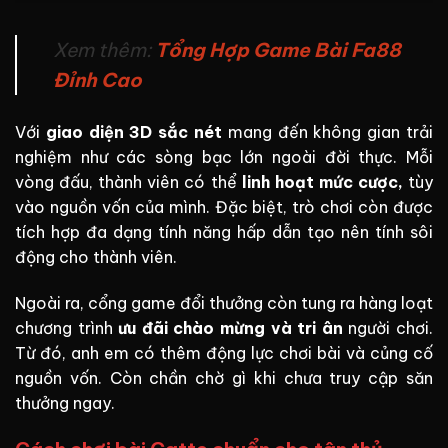
Xem thêm:
Tổng Hợp Game Bài Fa88
Đỉnh Cao
Với
giao diện 3D sắc nét
mang đến không gian trải
nghiệm như các sòng bạc lớn ngoài đời thực. Mỗi
vòng đấu, thành viên có thể
linh hoạt mức cược,
tùy
vào nguồn vốn của mình. Đặc biệt, trò chơi còn được
tích hợp đa dạng tính năng hấp dẫn tạo nên tính sôi
động cho thành viên.
Ngoài ra, cổng game đổi thưởng còn tung ra hàng loạt
chương trình
ưu đãi chào mừng và tri ân
người chơi.
Từ đó, anh em có thêm động lực chơi bài và củng cố
nguồn vốn. Còn chần chờ gì khi chưa truy cập săn
thưởng ngay.