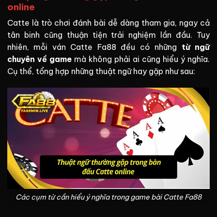
online
Catte là trò chơi đánh bài dễ dàng tham gia, ngay cả
tân binh cũng thuận tiện trải nghiệm lần đầu. Tuy
nhiên, mỗi ván Catte Fa88 đều có những
từ ngữ
chuyên về game
mà không phải ai cũng hiểu ý nghĩa.
Cụ thể, tổng hợp những thuật ngữ hay gặp như sau:
Các cụm từ cần hiểu ý nghĩa trong game bài Catte Fa88