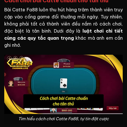
Cách chơi bài Catte chuẩn cho tân thủ
Bài Catte Fa88 luôn thu hút hàng trăm thành viên truy
cập vào cổng game đổi thưởng mỗi ngày. Tuy nhiên,
không phải tất cả thành viên đều nắm rõ cách chơi,
đặc biệt là tân binh. Dưới đây là
luật chơi chi tiết
cùng các quy tắc quan trọng
khác mà anh em cần
ghi nhớ.
Tìm hiểu cách chơi Catte Fa88, tự tin đặt cược