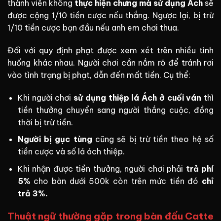
thành viên không
thực hiện chưng mà sử dụng Ách
sẽ
được cộng 1/10 tiền cược nếu thắng. Ngược lại, bị trừ
1/10 tiền cược bạn đầu nếu anh em chơi thua.
Đối với quy định phạt được xem xét trên nhiều tình
huống khác nhau. Người chơi cần nắm rõ để tránh rơi
vào tình trạng bị phạt, dẫn đến mất tiền. Cụ thể:
Khi người chơi
sử dụng thiệp lá Ách ở cuối ván
thì
tiền thưởng chuyển sang người thắng cuộc, đồng
thời bị trừ tiền.
Người bị gục tùng
cũng sẽ bị trừ tiền theo hệ số
tiền cược và số lá ách thiệp.
Khi nhận được tiền thưởng, người chơi phải
trả phí
5%
cho bàn dưới 500k còn trên mức tiền đó
chỉ
trả 3%.
Thuật ngữ thường gặp trong bàn đấu Catte